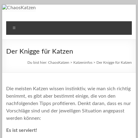
Zum
Inhalt
springen
ChaosKatzen
Einblicke ins Leben unserer Katzen
Menü
Der Knigge für Katzen
Du bist hier:
ChaosKatzen
>
Katzeninfos
> Der Knigge für Katzen
Die meisten Katzen wissen instinktiv, wie man sich richtig
benimmt, es gibt aber bestimmt einige, die von den
nachfolgenden Tipps profitieren. Denkt daran, dass es nur
Vorschläge sind und der jeweiligen Situation angepasst
werden können:
Es ist serviert!