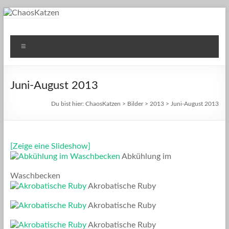
Zum
Inhalt
springen
ChaosKatzen
Einblicke ins Leben unserer Katzen
Menü
Juni-August 2013
Du bist hier:
ChaosKatzen
>
Bilder
>
2013
> Juni-August 2013
[Zeige eine Slideshow]
Abkühlung im
Waschbecken
Akrobatische Ruby
Akrobatische Ruby
Akrobatische Ruby