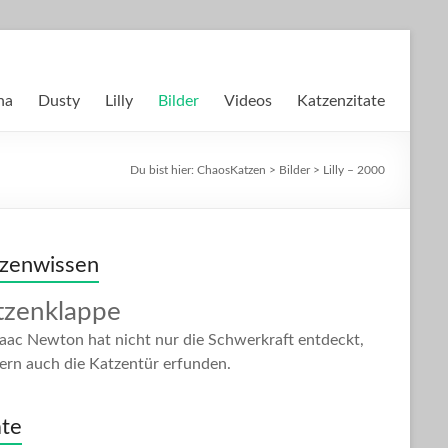
na
Dusty
Lilly
Bilder
Videos
Katzenzitate
Du bist hier:
ChaosKatzen
>
Bilder
> Lilly – 2000
zenwissen
tzenklappe
Isaac Newton hat nicht nur die Schwerkraft entdeckt,
ern auch die Katzentür erfunden.
ate