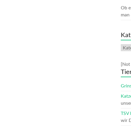
Ob e
man 
Kat
Kate
[Not 
Tie
Grin
Katz
unse
TSV H
wir 