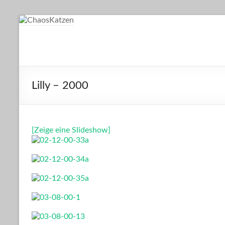
Zum
Inhalt
springen
ChaosKatzen
Einblicke ins Leben unserer Katzen
Lilly – 2000
[Zeige eine Slideshow]