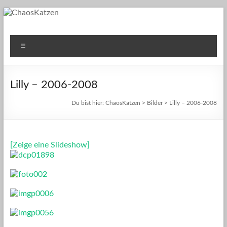
Zum
Inhalt
springen
ChaosKatzen
Einblicke ins Leben unserer Katzen
Menü
Lilly – 2006-2008
Du bist hier:
ChaosKatzen
>
Bilder
> Lilly – 2006-2008
[Zeige eine Slideshow]