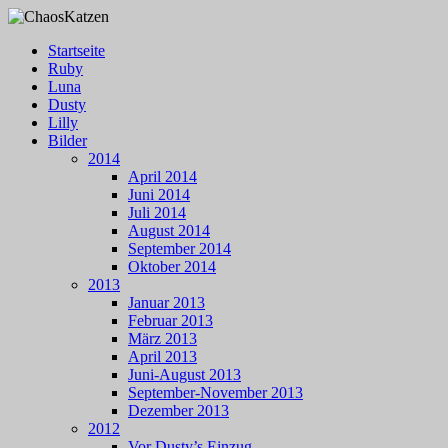
Zum
Inhalt
Menü
Startseite
springen
Einblicke ins Leben unserer Katzen
Ruby
ChaosKatzen
Luna
Dusty
Lilly
Bilder
2014
April 2014
Juni 2014
Juli 2014
August 2014
September 2014
Oktober 2014
2013
Januar 2013
Februar 2013
März 2013
April 2013
Juni-August 2013
September-November 2013
Dezember 2013
2012
Vor Dusty’s Einzug