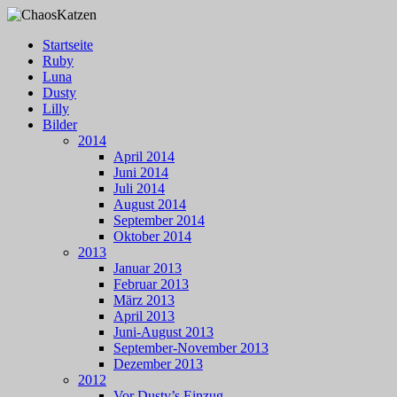
Zum
Inhalt
Menü
Startseite
springen
Einblicke ins Leben unserer Katzen
Ruby
ChaosKatzen
Luna
Dusty
Lilly
Bilder
2014
April 2014
Juni 2014
Juli 2014
August 2014
September 2014
Oktober 2014
2013
Januar 2013
Februar 2013
März 2013
April 2013
Juni-August 2013
September-November 2013
Dezember 2013
2012
Vor Dusty’s Einzug