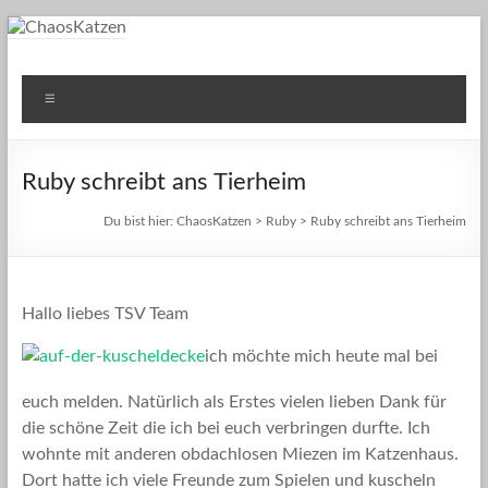
Zum
Inhalt
springen
ChaosKatzen
Einblicke ins Leben unserer Katzen
Menü
Ruby schreibt ans Tierheim
Du bist hier:
ChaosKatzen
>
Ruby
> Ruby schreibt ans Tierheim
Hallo liebes TSV Team
ich möchte mich heute mal bei
euch melden. Natürlich als Erstes vielen lieben Dank für
die schöne Zeit die ich bei euch verbringen durfte. Ich
wohnte mit anderen obdachlosen Miezen im Katzenhaus.
Dort hatte ich viele Freunde zum Spielen und kuscheln