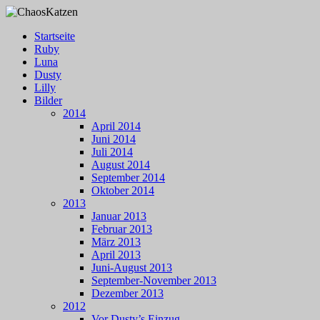
Zum
Inhalt
Menü
Startseite
springen
Einblicke ins Leben unserer Katzen
Ruby
ChaosKatzen
Luna
Dusty
Lilly
Bilder
2014
April 2014
Juni 2014
Juli 2014
August 2014
September 2014
Oktober 2014
2013
Januar 2013
Februar 2013
März 2013
April 2013
Juni-August 2013
September-November 2013
Dezember 2013
2012
Vor Dusty’s Einzug