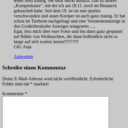
leider bissl traurig. Sie sieht Micki ähnlich. Das ist unsere
„Kneipenkatze“, mit der ich am 18.11. noch im Bismarck
gekuschelt habe. Seit dem 19. ist sie nun spurlos
verschwunden und unser Kneiper ist auch ganz traurig. Er hat
schon im Tierheim nachgefragt und eine Vermisstenanzeige in
den Großröhrsdorfer Anzeiger reingesetzt…..
Egal, freu mich über eure Fotos und bin dann ganz gespannt
auf Bilder von Weihnachten, die dann hoffentlich nicht so
lange auf sich warten lassen!!!???!!!
GlG Anja
Antworten
Schreibe einen Kommentar
Deine E-Mail-Adresse wird nicht veröffentlicht.
Erforderliche
Felder sind mit
*
markiert
Kommentar
*