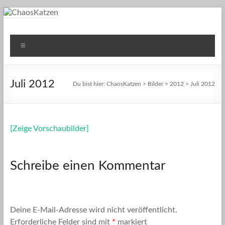
Zum
Inhalt
springen
ChaosKatzen
Einblicke ins Leben unserer Katzen
Menü
Juli 2012
Du bist hier:
ChaosKatzen
>
Bilder
>
2012
> Juli 2012
[Zeige Vorschaubilder]
Schreibe einen Kommentar
Deine E-Mail-Adresse wird nicht veröffentlicht.
Erforderliche Felder sind mit
*
markiert