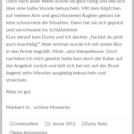
Doch nach einer Weile wurde sie ganz ruhig und ließ sich
über eine halbe Stunde behuscheln. Mit dem Köpfchen
auf meinem Arm und geschlossenen Äuglein genoss sie
leise schnurrend die Situation. Dann hat sie sich geputzt
und verschwand ins Schlafzimmer.
Kurz darauf kam Dusty und ich dachte: „Na bist du jetzt
auch kuschelig?“ Aber erstmal wurde ich mit einem Biss
in den Ärmel begrüßt. Mmh…also Kempellaune. Doch
nachdem ich mich gesetzt hatte kam doch der Kater auf
das Angebot zurück und ließ sich bei mir auf der Brust
liegend zehn Minuten ausgiebig bekuscheln und
streicheln.
Alles ist gut.
Markiert in:
schöne Momente
ComtesseNoir
3. Januar 2013
Dusty
,
Ruby
Keine Kommentare