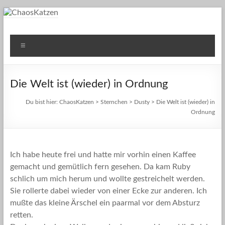
Zum
Inhalt
springen
ChaosKatzen
Einblicke ins Leben unserer Katzen
Menü
Die Welt ist (wieder) in Ordnung
Du bist hier:
ChaosKatzen
>
Sternchen
>
Dusty
> Die Welt ist (wieder) in
Ordnung
Ich habe heute frei und hatte mir vorhin einen Kaffee
gemacht und gemütlich fern gesehen. Da kam Ruby
schlich um mich herum und wollte gestreichelt werden.
Sie rollerte dabei wieder von einer Ecke zur anderen. Ich
mußte das kleine Ärschel ein paarmal vor dem Absturz
retten.